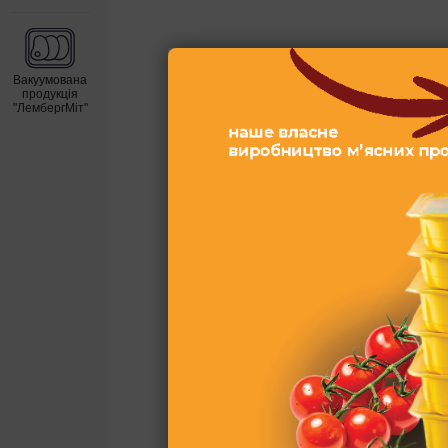
Вакуумована
продукція
"ЛембергМіт"