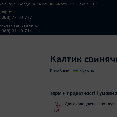
ьвів, вул. Богдана Хмельницького, 176, офіс 212
 офіс:
(068) 77 99 777
рацевлаштування:
тик свинячий
(068) 31 40 714
Калтик свиняч
Виробник:
Україна
Термін придатності і умови 
Для охолодженної продукці