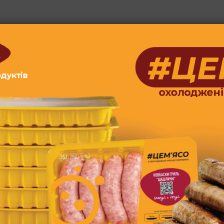
Нормативний документ на п
Умови транспортування:
Пакування та види упаковки
Запакований в п/е пакет
Вага 1 шт., кг: 0,3,-0,35 Вага
ящика, кг: 19,5-20,0
Пакувальні матеріали: - п/е