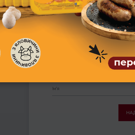
пакет 1050*600 мм ДСТУ
7275:2012
ок
Заповніть форму та отрима
сп
НА