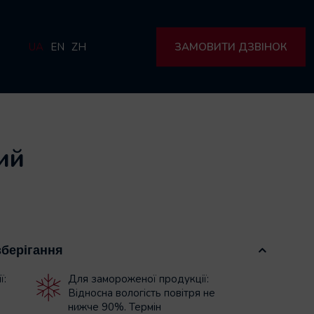
UA
EN
ZH
ЗАМОВИТИ ДЗВІНОК
ий
зберігання
ї:
Для замороженої продукції:
Відносна вологість повітря не
нижче 90%. Термін