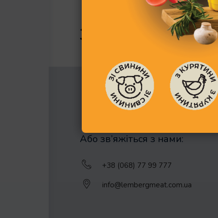
Зворотний зв’яз
Або зв’яжіться з нами:
+38 (068) 77 99 777
info@lembergmeat.com.ua