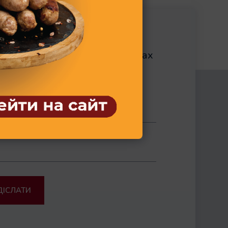
900,0 Розмір паллети, д×ш×в,
мм: 1200*800*1800
Пакувальні матеріали: - п/е
пакет 1050*600 мм ДСТУ
7275:2012
йте прайс на унікальних умовах
івпраці
ДІСЛАТИ