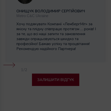
ОНИЩУК ВОЛОДИМИР СЕРГІЙОВИЧ
Metro C&C Ukraine
Хочу подякувати Компанії «ЛембергМіт» за
якісну та плідну співпрацю протягом … років! І
за те, що всі наші запити та замовлення
завжди опрацьовуються шкидко та
професійно! Бажаю успіху та процвітання!
Рекомендую надійного Партнера!
1
/2
ЗАЛИШИТИ ВІДГУК