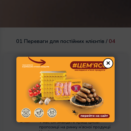
01 Переваги для постійних клієнтів /
04
×
Переваги для постійних
клієнтів
НАЙКРАЩА ЦІНА
У нас Ви знайдете кращі цінові
пропозиції на ринку м’ясної продукції