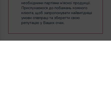
необхідними партіями м’ясної продукції.
Прислухаємося до побажань кожного
клієнта, щоб запропонувати найвигідніші
умови співпраці та зберегти свою
репутацію у Ваших очах.
Розтермінування
Ми цінуємо кожного клієнта, тому для
Вашої зручності пропонуємо
розтермінування оплати. Всі деталі можна
дізнатися у менеджера, зателефонувавши
нам. Гарантуємо, що умови
розтермінування Вас приємно здивують.