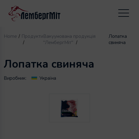
Home
Продукти
Вакуумована продукція
Лопатка
"ЛембергМіт"
свиняча
Лопатка свиняча
Виробник:
Україна