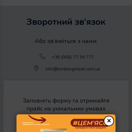
Зворотний зв’язок
Або зв’яжіться з нами:
+38 (068) 77 99 777
info@lembergmeat.com.ua
Заповніть форму та отримайте
прайс на унікальних умовах
співпраці
×