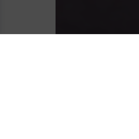
02 优点 /
05
7
好处