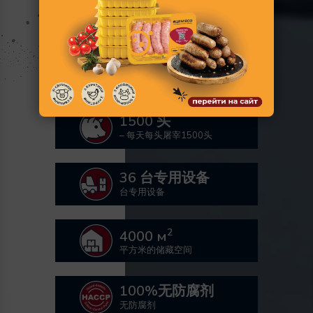
所有产品
1500 头
– 每天每头屠宰1500头
36 台专用设备
台专用设备
2
4000 м
平方米的储藏空间
100%无防腐剂
无防腐剂