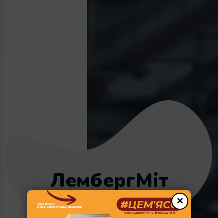
ЛембергМіт
总是新鲜的肉
×